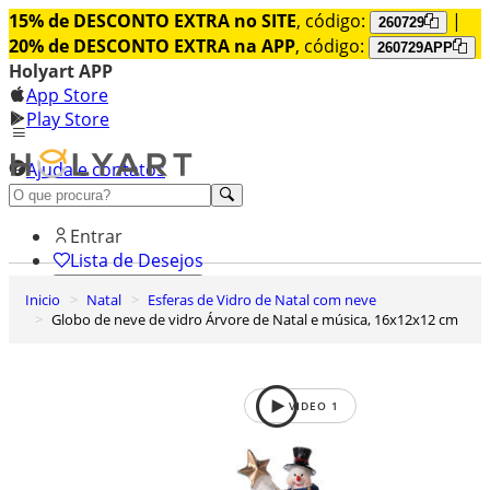
15% de DESCONTO EXTRA no SITE
, código:
|
260729
20% de DESCONTO EXTRA na APP
, código:
260729APP
Holyart APP
App Store
Play Store
Ajuda e contatos
Conheça premium
Entrar
Lista de Desejos
Inicio
Natal
Esferas de Vidro de Natal com neve
0
Globo de neve de vidro Árvore de Natal e música, 16x12x12 cm
Carrinho de Compras
VIDEO
1