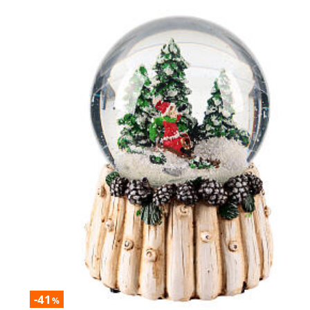
-41
%