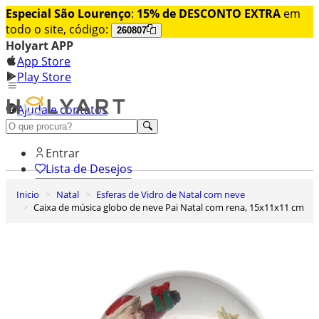
Especial São Lourenço
:
15% de DESCONTO EXTRA
em
todo o site, código:
260807
Holyart APP
App Store
Play Store
Ajuda e contatos
Conheça premium
Entrar
Lista de Desejos
Inicio
Natal
Esferas de Vidro de Natal com neve
0
Caixa de música globo de neve Pai Natal com rena, 15x11x11 cm
Carrinho de Compras