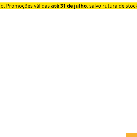
go. Promoções válidas
até 31 de julho
, salvo rutura de stock