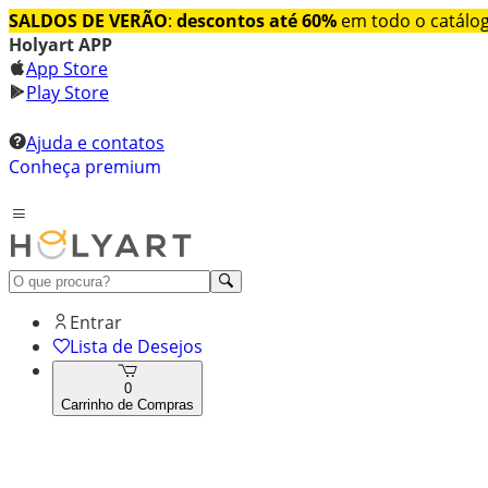
SALDOS DE VERÃO
:
descontos até 60%
em todo o catálo
Holyart APP
App Store
Play Store
Ajuda e contatos
Conheça premium
Entrar
Lista de Desejos
0
Carrinho de Compras