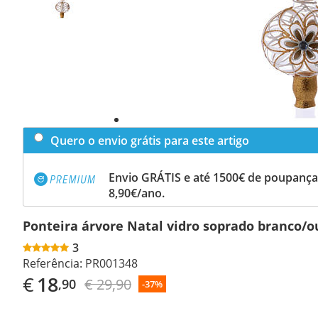
Quero o envio grátis para este artigo
Envio GRÁTIS e até 1500€ de poupança
8,90€/ano.
Ponteira árvore Natal vidro soprado branco/o
3
Referência:
PR001348
€
18
€ 29,90
,90
-37%