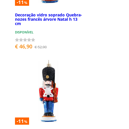
-11
%
Decoração vidro soprado Quebra-
nozes francês árvore Natal h 13
cm
DISPONÍVEL
€ 46,90
€ 52,90
-11
%