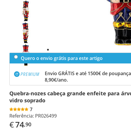
Previous
slide
Next
slide
Quero o envio grátis para este artigo
Envio GRÁTIS e até 1500€ de poupança
8,90€/ano.
Quebra-nozes cabeça grande enfeite para árv
vidro soprado
7
Referência:
PR026499
€
74
,90