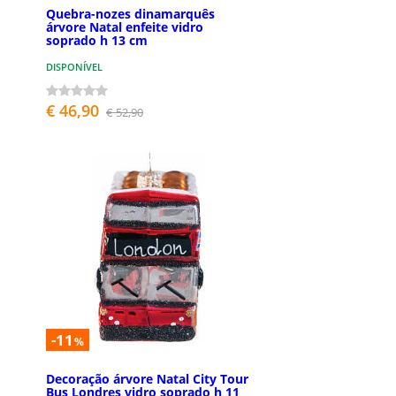
Quebra-nozes dinamarquês
árvore Natal enfeite vidro
soprado h 13 cm
DISPONÍVEL
€ 46,90
€ 52,90
-11
%
Decoração árvore Natal City Tour
Bus Londres vidro soprado h 11