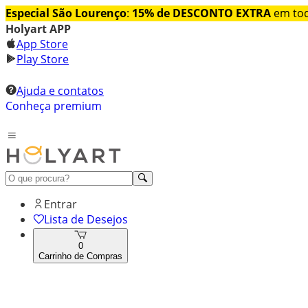
Especial São Lourenço
:
15% de DESCONTO EXTRA
em tod
Holyart APP
App Store
Play Store
Ajuda e contatos
Conheça premium
Entrar
Lista de Desejos
0
Carrinho de Compras