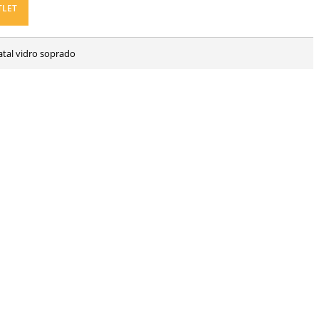
TLET
atal vidro soprado