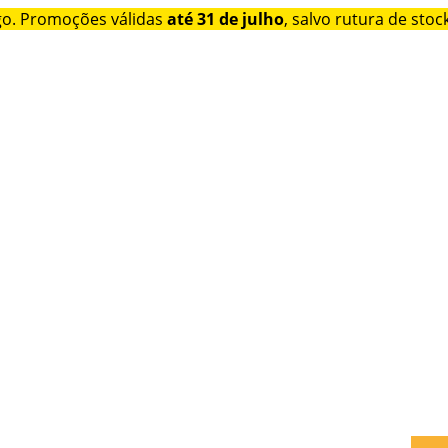
go. Promoções válidas
até 31 de julho
, salvo rutura de stock