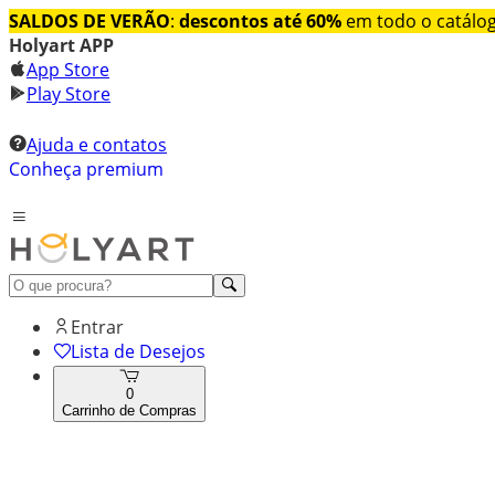
SALDOS DE VERÃO
:
descontos até 60%
em todo o catálo
Holyart APP
App Store
Play Store
Ajuda e contatos
Conheça premium
Entrar
Lista de Desejos
0
Carrinho de Compras