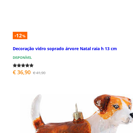
-12
%
Decoração vidro soprado árvore Natal raia h 13 cm
DISPONÍVEL
€ 36,90
€ 41,90