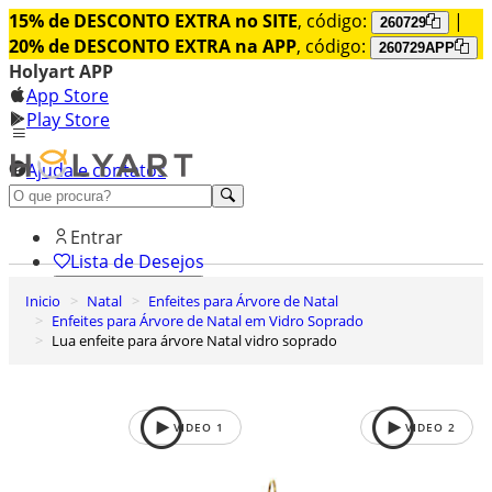
15% de DESCONTO EXTRA no SITE
, código:
|
260729
20% de DESCONTO EXTRA na APP
, código:
260729APP
Holyart APP
App Store
Play Store
Ajuda e contatos
Conheça premium
Entrar
Lista de Desejos
Inicio
Natal
Enfeites para Árvore de Natal
0
Enfeites para Árvore de Natal em Vidro Soprado
Carrinho de Compras
Lua enfeite para árvore Natal vidro soprado
VIDEO
1
VIDEO
2