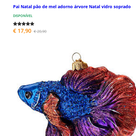
Pai Natal pão de mel adorno árvore Natal vidro soprado
DISPONÍVEL
€ 17,90
€ 20,90