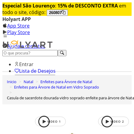
Especial São Lourenço
:
15% de DESCONTO EXTRA
em
todo o site, código:
260807
Holyart APP
App Store
Play Store
Ajuda e contatos
Conheça premium
Entrar
Lista de Desejos
Inicio
Natal
Enfeites para Árvore de Natal
0
Enfeites para Árvore de Natal em Vidro Soprado
Carrinho de Compras
Casula de sacerdote dourada vidro soprado enfeite para árvore de Nata
VIDEO
1
VIDEO
2