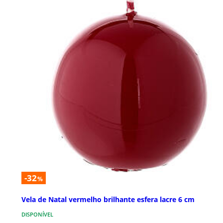
-32
%
Vela de Natal vermelho brilhante esfera lacre 6 cm
DISPONÍVEL