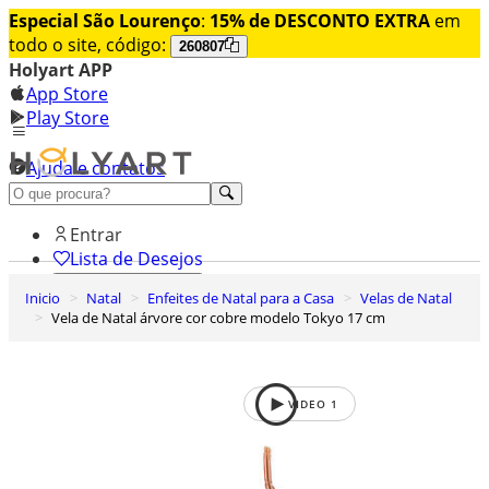
Especial São Lourenço
:
15% de DESCONTO EXTRA
em
todo o site, código:
260807
Holyart APP
App Store
Play Store
Ajuda e contatos
Conheça premium
Entrar
Lista de Desejos
Inicio
Natal
Enfeites de Natal para a Casa
Velas de Natal
0
Vela de Natal árvore cor cobre modelo Tokyo 17 cm
Carrinho de Compras
VIDEO
1