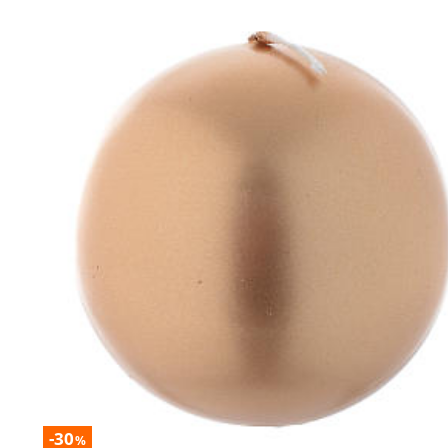
-30
%