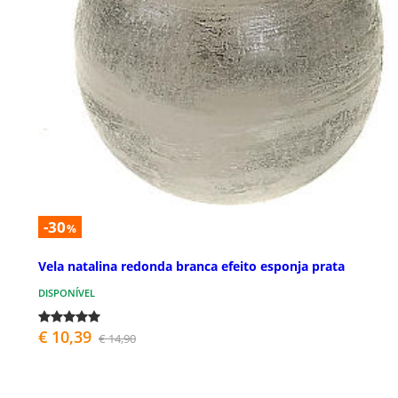
-30
%
Vela natalina redonda branca efeito esponja prata
DISPONÍVEL
€ 10,39
€ 14,90