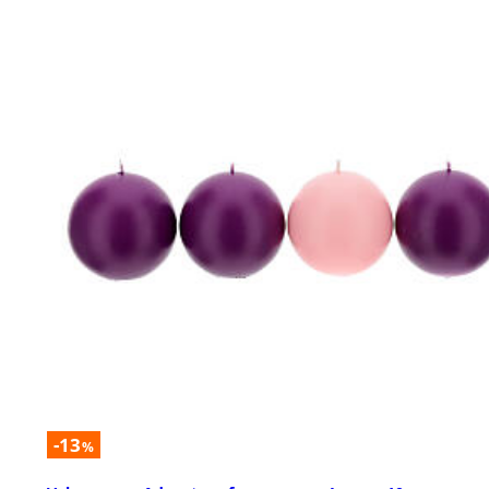
-13
%