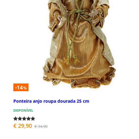
-14
%
Ponteira anjo roupa dourada 25 cm
DISPONÍVEL
€ 29,90
€ 34,90