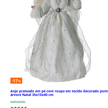
-17
%
Anjo prateado em pé com roupa em tecido decorado pont
árvore Natal 35x15x40 cm
DISPONÍVEL