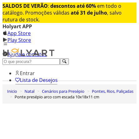
SALDOS DE VERÃO
:
descontos até 60%
em todo o
catálogo. Promoções válidas
até 31 de julho
, salvo
rutura de stock.
Holyart APP
App Store
Play Store
Ajuda e contatos
Conheça premium
Entrar
Lista de Desejos
Inicio
Natal
Cenários para Presépio
Pontes, Rios, Paliçadas
0
Ponte presépio arco com escada 10x18x11 cm
Carrinho de Compras