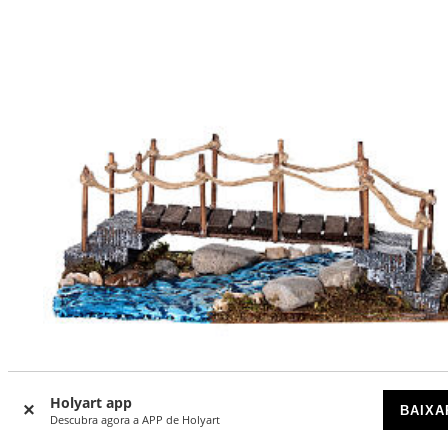
Holyart app
BAIXA
Descubra agora a APP de Holyart
-22
%