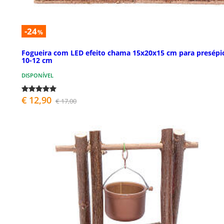
-24
%
Fogueira com LED efeito chama 15x20x15 cm para presépi
10-12 cm
DISPONÍVEL
€ 12,90
€ 17,00