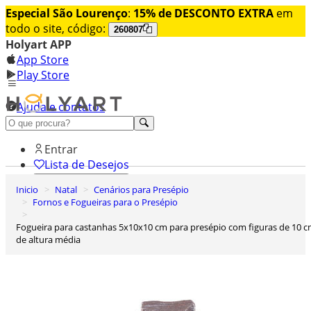
Especial São Lourenço
:
15% de DESCONTO EXTRA
em
todo o site, código:
260807
Holyart APP
App Store
Play Store
Ajuda e contatos
Conheça premium
Entrar
Lista de Desejos
Inicio
Natal
Cenários para Presépio
0
Fornos e Fogueiras para o Presépio
Carrinho de Compras
Fogueira para castanhas 5x10x10 cm para presépio com figuras de 10 cm
de altura média