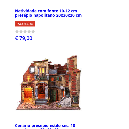
Natividade com fonte 10-12 cm
presépio napolitano 20x30x20 cm
ESGOTADO
€ 79,00
Cenário presépio estilo séc. 18