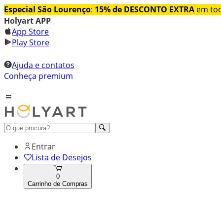
Especial São Lourenço
:
15% de DESCONTO EXTRA
em tod
Holyart APP
App Store
Play Store
Ajuda e contatos
Conheça premium
Entrar
Lista de Desejos
0
Carrinho de Compras