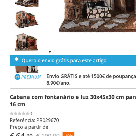
Previous
slide
Next
slide
Quero o envio grátis para este artigo
Envio GRÁTIS e até 1500€ de poupança
8,90€/ano.
Cabana com fontanário e luz 30x45x30 cm par
16 cm
0
Referência:
PR029670
Preço a partir de
€
64
€ 109,00
,90
-40%