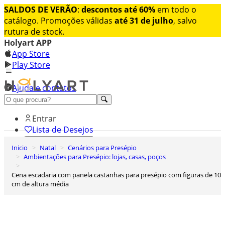
SALDOS DE VERÃO
:
descontos até 60%
em todo o
catálogo. Promoções válidas
até 31 de julho
, salvo
rutura de stock.
Holyart APP
App Store
Play Store
Ajuda e contatos
Conheça premium
Entrar
Lista de Desejos
Inicio
Natal
Cenários para Presépio
0
Ambientações para Presépio: lojas, casas, poços
Carrinho de Compras
Cena escadaria com panela castanhas para presépio com figuras de 10
cm de altura média