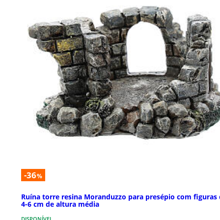
-36
%
Ruína torre resina Moranduzzo para presépio com figuras
4-6 cm de altura média
DISPONÍVEL