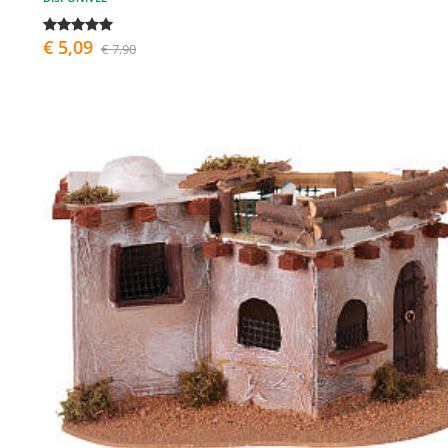
€ 5,09
€ 7,90