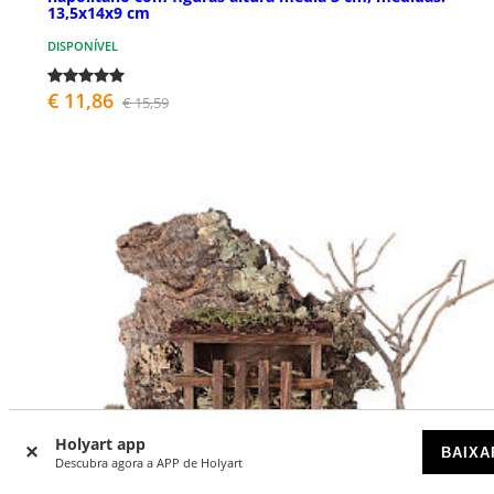
13,5x14x9 cm
DISPONÍVEL
€ 11,86
€ 15,59
Holyart app
BAIXA
Descubra agora a APP de Holyart