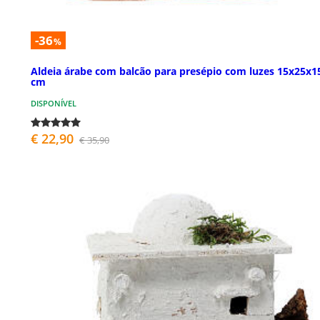
-36
%
Aldeia árabe com balcão para presépio com luzes 15x25x1
cm
DISPONÍVEL
€ 22,90
€ 35,90