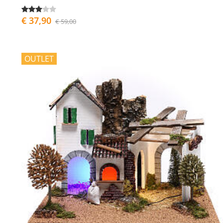
€ 37,90
€ 59,00
OUTLET