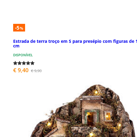
-5
%
Estrada de terra troço em S para presépio com figuras de 
cm
DISPONÍVEL
€ 9,40
€ 9,90