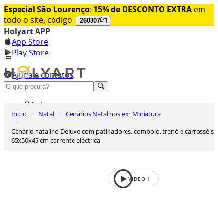
Especial São Lourenço
:
15% de DESCONTO EXTRA
em
todo o site, código:
260807
Holyart APP
App Store
Play Store
Ajuda e contatos
Conheça premium
Entrar
Inicio
Natal
Cenários Natalinos em Miniatura
Lista de Desejos
Cenário natalino Deluxe com patinadores, comboio, trenó e carrosséis
0
65x50x45 cm corrente eléctrica
Carrinho de Compras
VIDEO
1