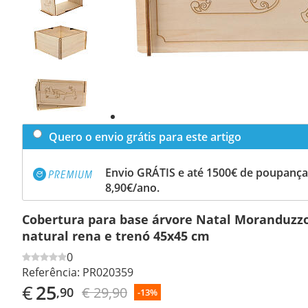
Previous
slide
Next
slide
Quero o envio grátis para este artigo
Envio GRÁTIS e até 1500€ de poupança
8,90€/ano.
Cobertura para base árvore Natal Moranduzz
natural rena e trenó 45x45 cm
0
Referência:
PR020359
€
25
€ 29,90
,90
-13%