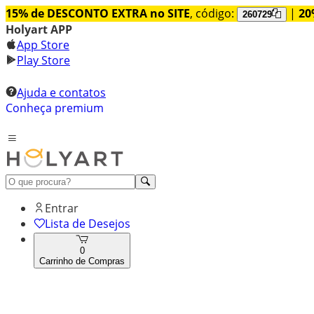
15% de DESCONTO EXTRA no SITE
, código:
|
20
260729
Holyart APP
App Store
Play Store
Ajuda e contatos
Conheça premium
Entrar
Lista de Desejos
0
Carrinho de Compras