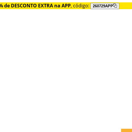
% de DESCONTO EXTRA na APP
, código:
260729APP