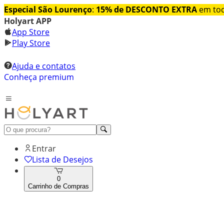
Especial São Lourenço
:
15% de DESCONTO EXTRA
em tod
Holyart APP
App Store
Play Store
Ajuda e contatos
Conheça premium
Entrar
Lista de Desejos
0
Carrinho de Compras