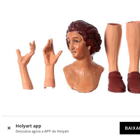
Holyart app
BAIXA
Descubra agora a APP de Holyart
Mãos cabeça pés Jovem mulher para presépio com figuras
35 cm altura média