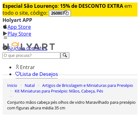
Especial São Lourenço
:
15% de DESCONTO EXTRA
em
todo o site, código:
260807
Holyart APP
App Store
Play Store
Ajuda e contatos
Conheça premium
Entrar
Lista de Desejos
Inicio
Natal
Artigos de Bricolagem e Miniaturas para Presépio
0
Kit Miniaturas para Presépio: Mãos, Cabeça, Pés
Carrinho de Compras
Conjunto mãos cabeça pés olhos de vidro Maravilhado para presépio
com figuras altura média 35 cm