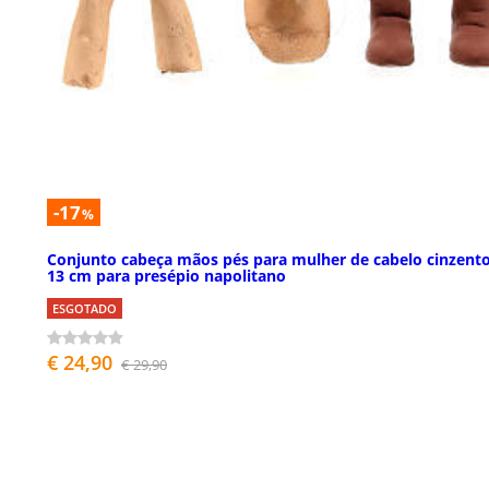
-17
%
Conjunto cabeça mãos pés para mulher de cabelo cinzent
13 cm para presépio napolitano
ESGOTADO
€ 24,90
€ 29,90