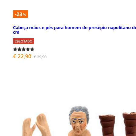
-23
%
Cabeça mãos e pés para homem de presépio napolitano d
cm
ESGOTADO
€ 22,90
€ 29,90