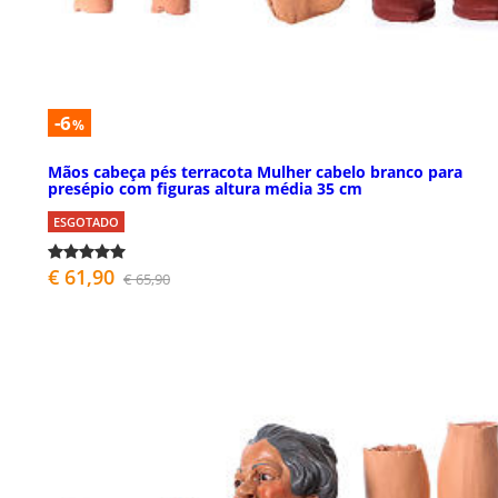
-6
%
Mãos cabeça pés terracota Mulher cabelo branco para
presépio com figuras altura média 35 cm
ESGOTADO
€ 61,90
€ 65,90