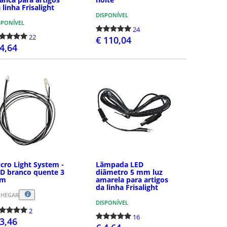
 linha Frisalight
DISPONÍVEL
SPONÍVEL
24
22
€ 110,04
 4,64
COMPRAR
COMPRAR
cro Light System -
Lâmpada LED
D branco quente 3
diâmetro 5 mm luz
m
amarela para artigos
da linha Frisalight
CHEGAR
DISPONÍVEL
2
16
 3,46