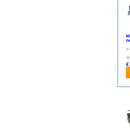
M
n
A 
€