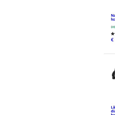
Na
lu
DI
€
L
di
br