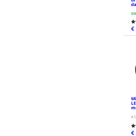
da
DI
€
Mi
LE
m
A 
€