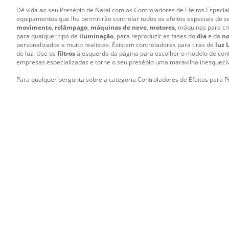
Dê vida ao seu Presépio de Natal com os Controladores de Efeitos Especiai
equipamentos que lhe permitirão controlar todos os efeitos especiais do s
movimento
,
relâmpago
,
máquinas de neve
,
motores
, máquinas para cr
para qualquer tipo de
iluminação
, para reproduzir as fases do
dia
e da
no
personalizados e muito realistas. Existem controladores para tiras de
luz 
de luz. Use os
filtros
à esquerda da página para escolher o modelo de contr
empresas especializadas e torne o seu presépio uma maravilha inesquecív
Para qualquer pergunta sobre a categoria Controladores de Efeitos para Pr