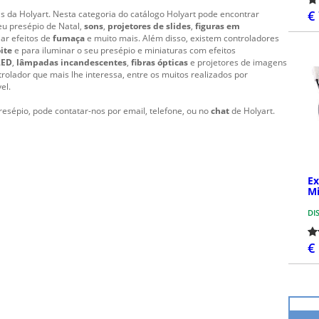
€
s da Holyart. Nesta categoria do catálogo Holyart pode encontrar
eu presépio de Natal,
sons
,
projetores
de slides
,
figuras em
iar efeitos de
fumaça
e muito mais. Além disso, existem controladores
ite
e para iluminar o seu presépio e miniaturas com efeitos
LED
,
lâmpadas incandescentes
,
fibras ópticas
e projetores de imagens
olador que mais lhe interessa, entre os muitos realizados por
el.
esépio, pode contatar-nos por email, telefone, ou no
chat
de Holyart.
Ex
Mi
DI
€