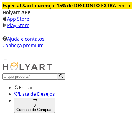
Especial São Lourenço
:
15% de DESCONTO EXTRA
em tod
Holyart APP
App Store
Play Store
Ajuda e contatos
Conheça premium
Entrar
Lista de Desejos
0
Carrinho de Compras