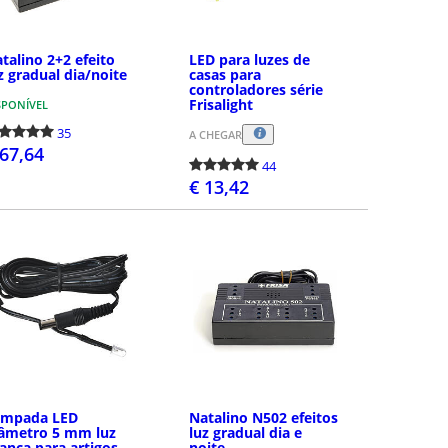
talino 2+2 efeito
LED para luzes de
z gradual dia/noite
casas para
controladores série
Frisalight
SPONÍVEL
35
A CHEGAR
 67,64
44
€ 13,42
COMPRAR
COMPRAR
âmpada LED
Natalino N502 efeitos
âmetro 5 mm luz
luz gradual dia e
anca para artigos
noite