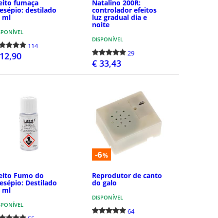
eito fumaça
Natalino 200R:
esépio: destilado
controlador efeitos
 ml
luz gradual dia e
noite
SPONÍVEL
DISPONÍVEL
114
29
 12,90
€ 33,43
COMPRAR
COMPRAR
-6
%
eito Fumo do
Reprodutor de canto
esépio: Destilado
do galo
 ml
DISPONÍVEL
SPONÍVEL
64