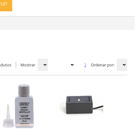
TLET
odutos
Mostrar
Ordenar por: