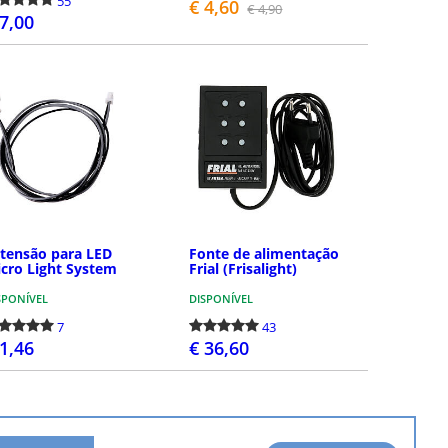
55
€ 4,60
€ 4,90
 7,00
COMPRAR
COMPRAR
tensão para LED
Fonte de alimentação
cro Light System
Frial (Frisalight)
SPONÍVEL
DISPONÍVEL
7
43
 1,46
€ 36,60
COMPRAR
COMPRAR