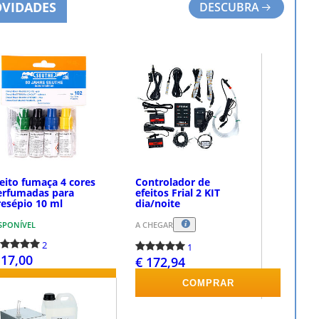
VIDADES
DESCUBRA
feito fumaça 4 cores
Controlador de
erfumadas para
efeitos Frial 2 KIT
resépio 10 ml
dia/noite
SPONÍVEL
A CHEGAR
2
1
 17,00
€ 172,94
COMPRAR
COMPRAR