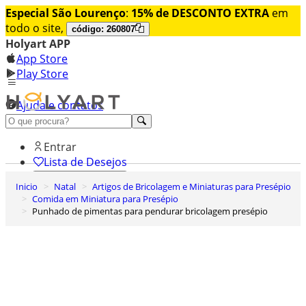
Especial São Lourenço
:
15% de DESCONTO EXTRA
em
todo o site,
código: 260807
Holyart APP
App Store
Play Store
Ajuda e contatos
Conheça premium
Entrar
Lista de Desejos
Inicio
Natal
Artigos de Bricolagem e Miniaturas para Presépio
0
Comida em Miniatura para Presépio
Carrinho de Compras
Punhado de pimentas para pendurar bricolagem presépio