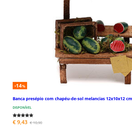
-14
%
Banca presépio com chapéu-de-sol melancias 12x10x12 c
DISPONÍVEL
€ 9,43
€ 10,90