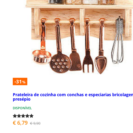
-31
%
Prateleira de cozinha com conchas e especiarias bricolage
presépio
DISPONÍVEL
€ 6,79
€ 9,90