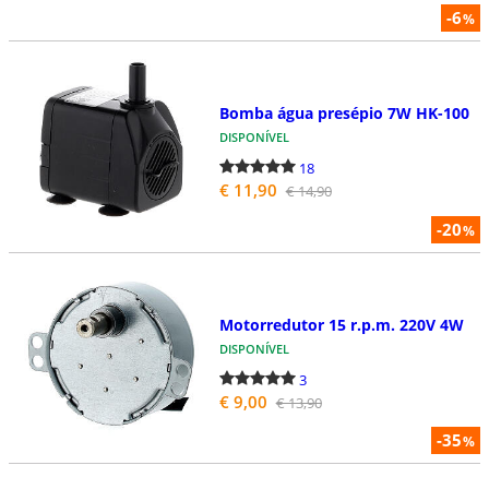
-6
%
Bomba água presépio 7W HK-100
DISPONÍVEL
18
€ 11,90
€ 14,90
-20
%
Motorredutor 15 r.p.m. 220V 4W
DISPONÍVEL
3
€ 9,00
€ 13,90
-35
%