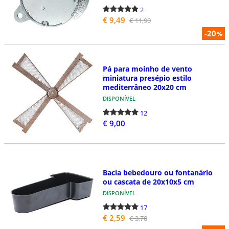
2
€ 9,49
€ 11,90
-20
%
Pá para moinho de vento
miniatura presépio estilo
mediterrâneo 20x20 cm
DISPONÍVEL
12
€ 9,00
Bacia bebedouro ou fontanário
ou cascata de 20x10x5 cm
DISPONÍVEL
17
€ 2,59
€ 3,70