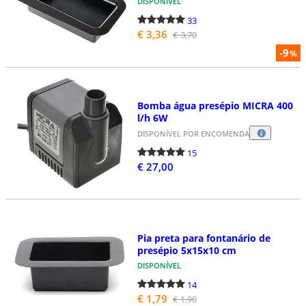
DISPONÍVEL
33
€ 3,36
€ 3,70
-9
%
Bomba água presépio MICRA 400
l/h 6W
DISPONÍVEL POR ENCOMENDA
15
€ 27,00
Pia preta para fontanário de
presépio 5x15x10 cm
DISPONÍVEL
14
€ 1,79
€ 1,90