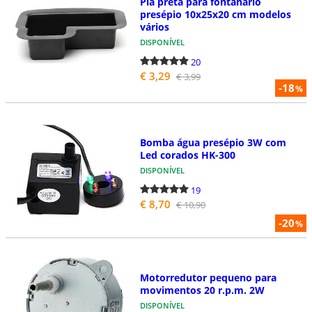
Pia preta para fontanário
presépio 10x25x20 cm modelos
vários
DISPONÍVEL
20
€ 3,29
€ 3,99
-18
%
Bomba água presépio 3W com
Led corados HK-300
DISPONÍVEL
19
€ 8,70
€ 10,90
-20
%
Motorredutor pequeno para
movimentos 20 r.p.m. 2W
DISPONÍVEL