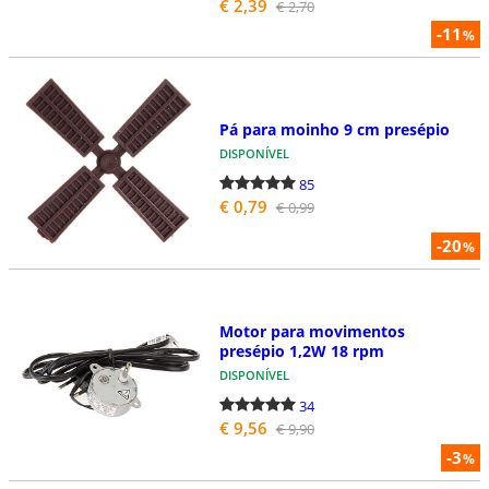
€ 2,39
€ 2,70
-11
%
Pá para moinho 9 cm presépio
DISPONÍVEL
85
€ 0,79
€ 0,99
-20
%
Motor para movimentos
presépio 1,2W 18 rpm
DISPONÍVEL
34
€ 9,56
€ 9,90
-3
%