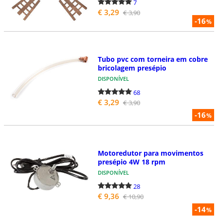
7
€ 3,29
€ 3,90
-16
%
Tubo pvc com torneira em cobre
bricolagem presépio
DISPONÍVEL
68
€ 3,29
€ 3,90
-16
%
Motoredutor para movimentos
presépio 4W 18 rpm
DISPONÍVEL
28
€ 9,36
€ 10,90
-14
%