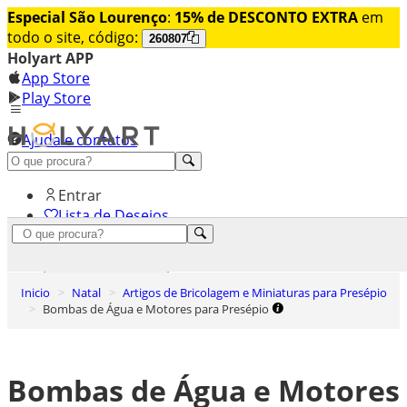
Especial São Lourenço
:
15% de DESCONTO EXTRA
em
todo o site, código:
260807
Holyart APP
App Store
Play Store
Ajuda e contatos
Conheça premium
Entrar
Lista de Desejos
0
Carrinho de Compras
Inicio
Natal
Artigos de Bricolagem e Miniaturas para Presépio
Bombas de Água e Motores para Presépio
Bombas de Água e Motores