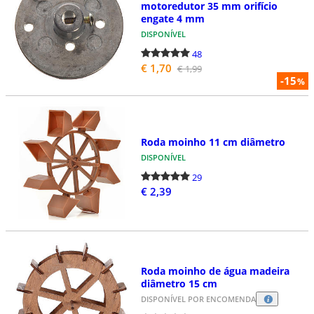
motoredutor 35 mm orifício
engate 4 mm
DISPONÍVEL
48
€ 1,70
€ 1,99
-15
%
Roda moinho 11 cm diâmetro
DISPONÍVEL
29
€ 2,39
Roda moinho de água madeira
diâmetro 15 cm
DISPONÍVEL POR ENCOMENDA