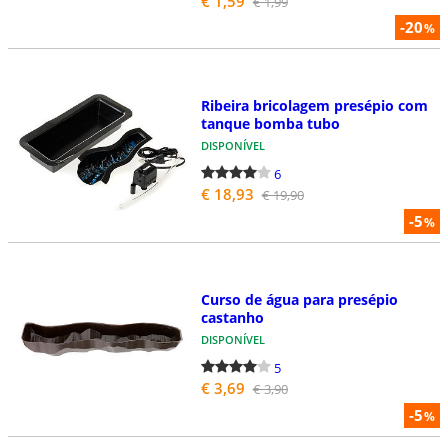
€ 1,59
€ 1,99
-20
%
Ribeira bricolagem presépio com
tanque bomba tubo
DISPONÍVEL
6
€ 18,93
€ 19,90
-5
%
Curso de água para presépio
castanho
DISPONÍVEL
5
€ 3,69
€ 3,90
-5
%