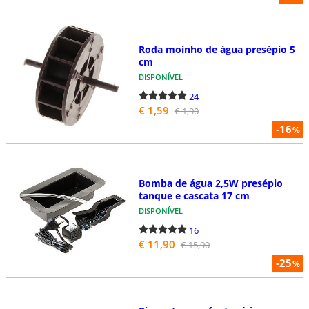
Roda moinho de água presépio 5
cm
DISPONÍVEL
24
€ 1,59
€ 1,90
-16
%
Bomba de água 2,5W presépio
tanque e cascata 17 cm
DISPONÍVEL
16
€ 11,90
€ 15,90
-25
%