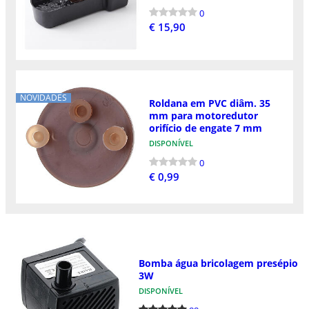
0
€ 15,90
NOVIDADES
Roldana em PVC diâm. 35
mm para motoredutor
orifício de engate 7 mm
DISPONÍVEL
0
€ 0,99
Bomba água bricolagem presépio
3W
DISPONÍVEL