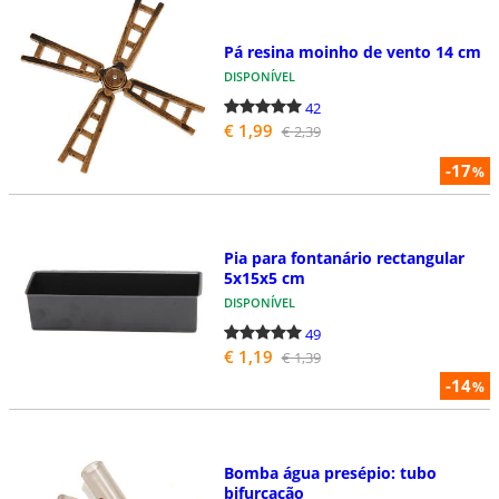
Pá resina moinho de vento 14 cm
DISPONÍVEL
42
€ 1,99
€ 2,39
-17
%
Pia para fontanário rectangular
5x15x5 cm
DISPONÍVEL
49
€ 1,19
€ 1,39
-14
%
Bomba água presépio: tubo
bifurcação