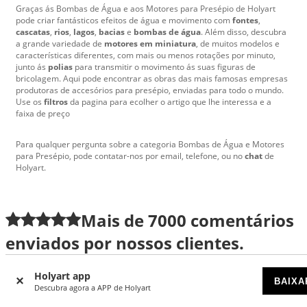
Graças ás Bombas de Água e aos Motores para Presépio de Holyart
pode criar fantásticos efeitos de água e movimento com
fontes
,
cascatas
,
rios
,
lagos
,
bacias
e
bombas de água
. Além disso, descubra
a grande variedade de
motores em miniatura
, de muitos modelos e
características diferentes, com mais ou menos rotações por minuto,
junto ás
polias
para transmitir o movimento ás suas figuras de
bricolagem. Aqui pode encontrar as obras das mais famosas empresas
produtoras de accesórios para presépio, enviadas para todo o mundo.
Use os
filtros
da pagina para ecolher o artigo que lhe interessa e a
faixa de preço
Para qualquer pergunta sobre a categoria Bombas de Água e Motores
para Presépio, pode contatar-nos por email, telefone, ou no
chat
de
Holyart.
Mais de
7000
comentários
enviados por nossos clientes.
Altina
|
3/6/2026
Holyart app
BAIXA
Descubra agora a APP de Holyart
Por exemplo o pólen de abelha, só consumo com gosto