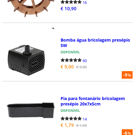
16
€ 10,90
Bomba água bricolagem presépio
5W
DISPONÍVEL
60
€ 9,00
€ 9,90
-9
%
Pia para fontanário bricolagem
presépio 20x7x5cm
DISPONÍVEL
14
€ 1,79
€ 1,90
-6
%