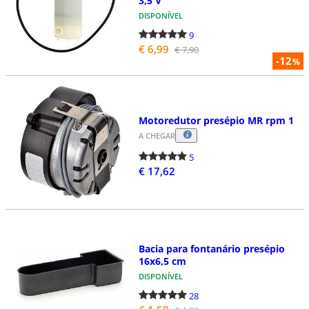
3,5 V
DISPONÍVEL
9
€ 6,99
€ 7,90
-12
%
Motoredutor presépio MR rpm 1
A CHEGAR
5
€ 17,62
Bacia para fontanário presépio
16x6,5 cm
DISPONÍVEL
28