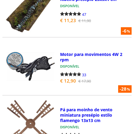
DISPONÍVEL
47
€ 11,23
€ 11,90
-6
%
Motor para movimentos 4W 2
rpm
DISPONÍVEL
33
€ 12,90
€ 17,90
-28
%
Pá para moinho de vento
miniatura presépio estilo
flamengo 13x13 cm
DISPONÍVEL