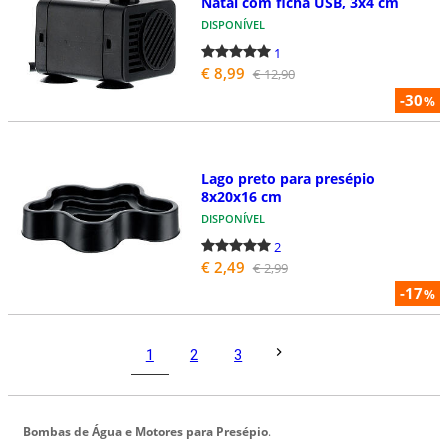
Natal com ficha USB, 3x4 cm
DISPONÍVEL
1
€ 8,99
€ 12,90
-30
%
Lago preto para presépio
8x20x16 cm
DISPONÍVEL
2
€ 2,49
€ 2,99
-17
%
1
2
3
Bombas de Água e Motores para Presépio
.