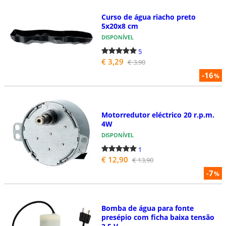
Curso de água riacho preto
5x20x8 cm
DISPONÍVEL
5
€ 3,29
€ 3,90
-16
%
Motorredutor eléctrico 20 r.p.m.
4W
DISPONÍVEL
1
€ 12,90
€ 13,90
-7
%
Bomba de água para fonte
presépio com ficha baixa tensão