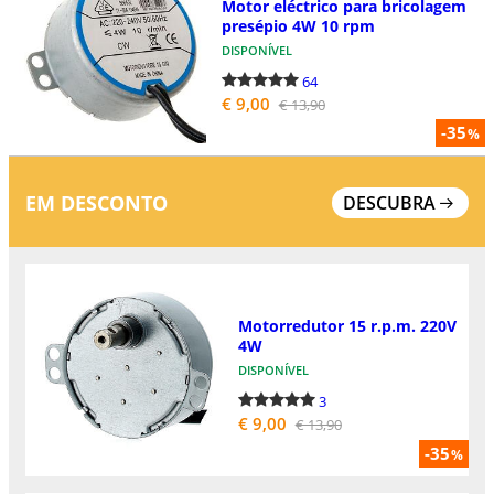
Motor eléctrico para bricolagem
presépio 4W 10 rpm
DISPONÍVEL
64
€ 9,00
€ 13,90
-35
%
EM DESCONTO
DESCUBRA
Motorredutor 15 r.p.m. 220V
4W
DISPONÍVEL
3
€ 9,00
€ 13,90
-35
%