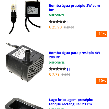
Bomba água presépio 3W com
luz
DISPONÍVEL
8
€ 25,90
€ 29,00
-11
%
Bomba água para presépio 4W
280 l/h
DISPONÍVEL
31
€ 7,79
€ 8,70
-10
%
Lago bricolagem presépio:
tanque rectangular 23 cm