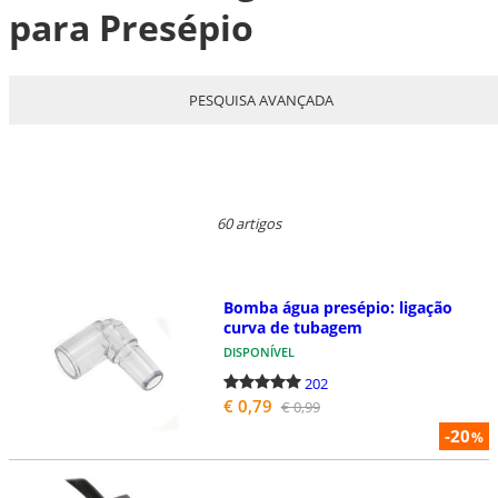
para Presépio
PESQUISA AVANÇADA
60 artigos
Bomba água presépio: ligação
curva de tubagem
DISPONÍVEL
202
€ 0,79
€ 0,99
-20
%