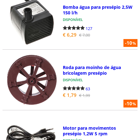
Bomba água para presépio 2,5W
150 l/h
DISPONÍVEL
127
€ 6,29
€ 7,00
-10
%
Roda para moinho de água
bricolagem presépio
DISPONÍVEL
63
€ 1,79
€ 1,99
-10
%
Motor para movimentos
presépio 1,2W 5 rpm