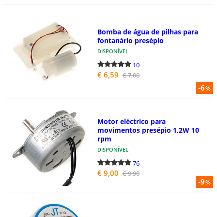
Bomba de água de pilhas para
fontanário presépio
DISPONÍVEL
10
€ 6,59
€ 7,00
-6
%
Motor eléctrico para
movimentos presépio 1,2W 10
rpm
DISPONÍVEL
76
€ 9,00
€ 9,90
-9
%