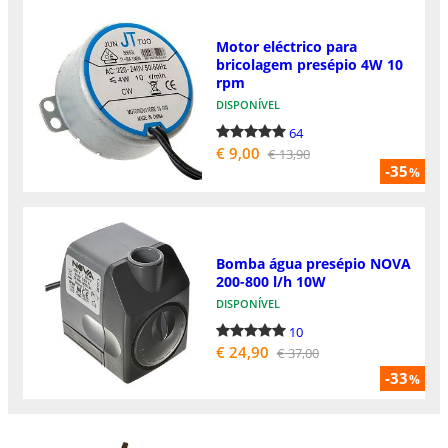
Motor eléctrico para
bricolagem presépio 4W 10
rpm
DISPONÍVEL
64
€ 9,00
€ 13,90
-35
%
Bomba água presépio NOVA
200-800 l/h 10W
DISPONÍVEL
10
€ 24,90
€ 37,00
-33
%