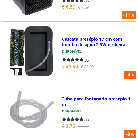
88
€ 6,59
€ 7,39
-11
%
Cascata presépio 17 cm com
bomba de água 2,5W e ribeira
DISPONÍVEL
35
€ 21,90
€ 22,90
-4
%
Tubo para fontanário presépio 1
m
DISPONÍVEL
88
€ 2,72
€ 2,99
-9
%