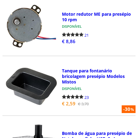
Motor redutor ME para presépio
10 rpm
DISPONÍVEL
21
€ 8,86
Tanque para fontanário
bricolagem presépio Modelos
Mistos
DISPONÍVEL
23
€ 2,59
€ 3,70
-30
%
Bomba de água para presépio de