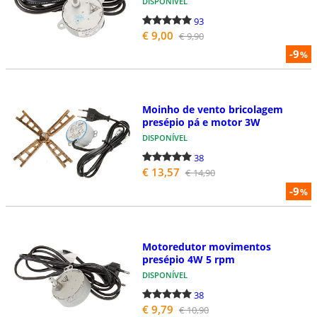
DISPONÍVEL
93
€ 9,00
€ 9,90
-9
%
Moinho de vento bricolagem
presépio pá e motor 3W
DISPONÍVEL
38
€ 13,57
€ 14,90
-9
%
Motoredutor movimentos
presépio 4W 5 rpm
DISPONÍVEL
38
€ 9,79
€ 10,90