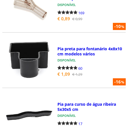
DISPONÍVEL
169
€ 0,89
€ 0,99
-10
%
Pia preta para fontanário 4x8x10
cm modelos vários
DISPONÍVEL
60
€ 1,09
€ 1,29
-16
%
Pia para curso de água ribeira
5x30x5 cm
DISPONÍVEL
17