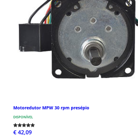
Motoredutor MPW 30 rpm presépio
DISPONÍVEL
€ 42,09