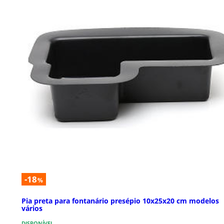
-18
%
Pia preta para fontanário presépio 10x25x20 cm modelos
vários
DISPONÍVEL