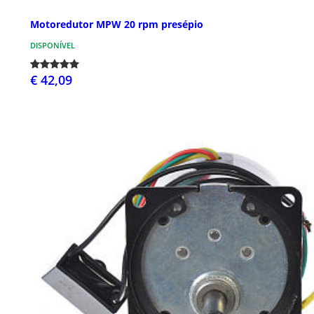
Motoredutor MPW 20 rpm presépio
DISPONÍVEL
€ 42,09