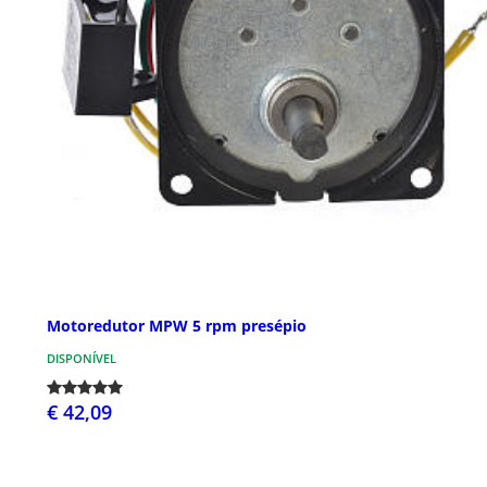
Motoredutor MPW 5 rpm presépio
DISPONÍVEL
€ 42,09