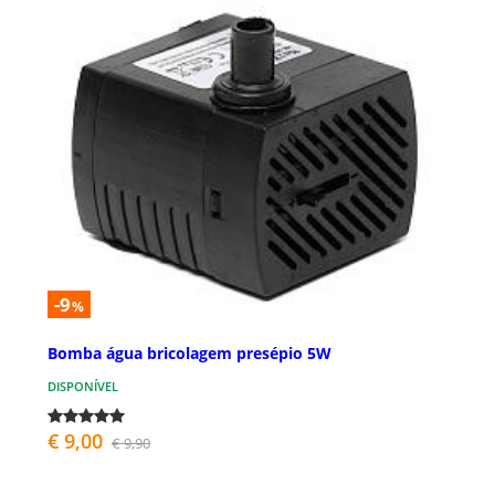
-9
%
Bomba água bricolagem presépio 5W
DISPONÍVEL
€ 9,00
€ 9,90