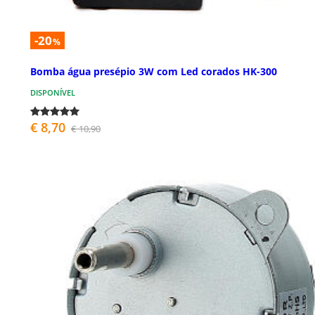
-20
%
Bomba água presépio 3W com Led corados HK-300
DISPONÍVEL
€ 8,70
€ 10,90