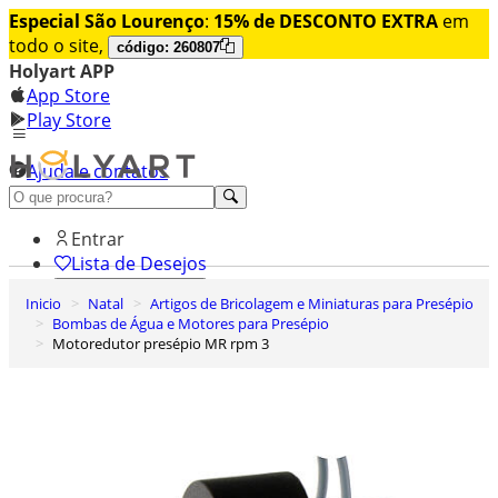
Especial São Lourenço
:
15% de DESCONTO EXTRA
em
todo o site,
código: 260807
Holyart APP
App Store
Play Store
Ajuda e contatos
Conheça premium
Entrar
Lista de Desejos
Inicio
Natal
Artigos de Bricolagem e Miniaturas para Presépio
0
Bombas de Água e Motores para Presépio
Carrinho de Compras
Motoredutor presépio MR rpm 3