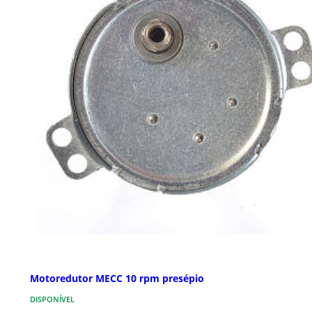
Motoredutor MECC 10 rpm presépio
DISPONÍVEL