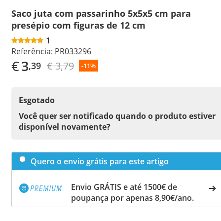
Saco juta com passarinho 5x5x5 cm para
presépio com figuras de 12 cm
1
Referência:
PR033296
€
3
€ 3,79
,39
-11%
Esgotado
Você quer ser notificado quando o produto estiver
disponível novamente?
Quero o envio grátis para este artigo
Envio GRÁTIS e até 1500€ de
poupança por apenas 8,90€/ano.