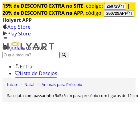
15% de DESCONTO EXTRA no SITE
, código:
|
260729
20% de DESCONTO EXTRA na APP
, código:
260729APP
Holyart APP
App Store
Play Store
Ajuda e contatos
Conheça premium
Entrar
Lista de Desejos
Inicio
Natal
Animais para Présepio
0
Carrinho de Compras
Saco juta com passarinho 5x5x5 cm para presépio com figuras de 12 cm