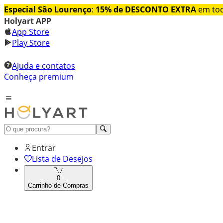
Especial São Lourenço
:
15% de DESCONTO EXTRA
em tod
Holyart APP
App Store
Play Store
Ajuda e contatos
Conheça premium
Entrar
Lista de Desejos
0
Carrinho de Compras