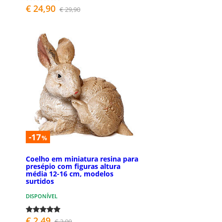
€ 24,90
€ 29,90
-17
%
Coelho em miniatura resina para
presépio com figuras altura
média 12-16 cm, modelos
surtidos
DISPONÍVEL
€ 2,49
€ 2,99