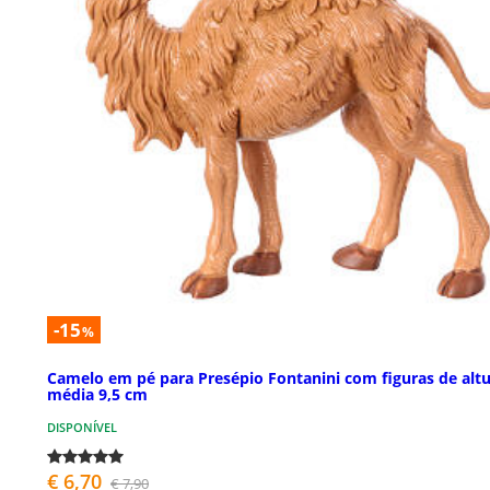
-15
%
Camelo em pé para Presépio Fontanini com figuras de alt
média 9,5 cm
DISPONÍVEL
€ 6,70
€ 7,90