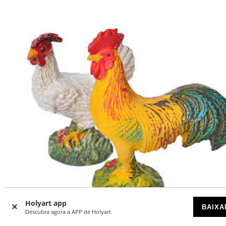
Holyart app
BAIXA
Descubra agora a APP de Holyart
-28
%