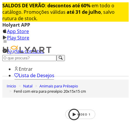
SALDOS DE VERÃO
:
descontos até 60%
em todo o
catálogo. Promoções válidas
até 31 de julho
, salvo
rutura de stock.
Holyart APP
App Store
Play Store
Ajuda e contatos
Conheça premium
Entrar
Lista de Desejos
Inicio
Natal
Animais para Présepio
0
Fenil com eira para presépio 20x15x15 cm
Carrinho de Compras
VIDEO
1