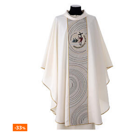
-33
%