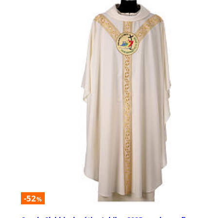
-52
%