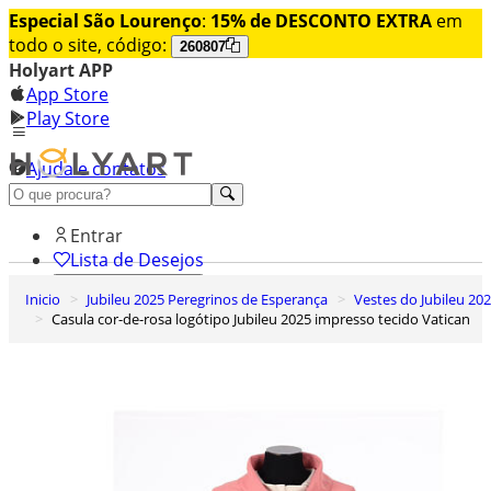
Especial São Lourenço
:
15% de DESCONTO EXTRA
em
todo o site, código:
260807
Holyart APP
App Store
Play Store
Ajuda e contatos
Conheça premium
Entrar
Lista de Desejos
Inicio
Jubileu 2025 Peregrinos de Esperança
Vestes do Jubileu 20
0
Casula cor-de-rosa logótipo Jubileu 2025 impresso tecido Vatican
Carrinho de Compras