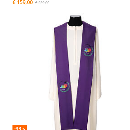
€ 159,00
€ 239,00
-33
%