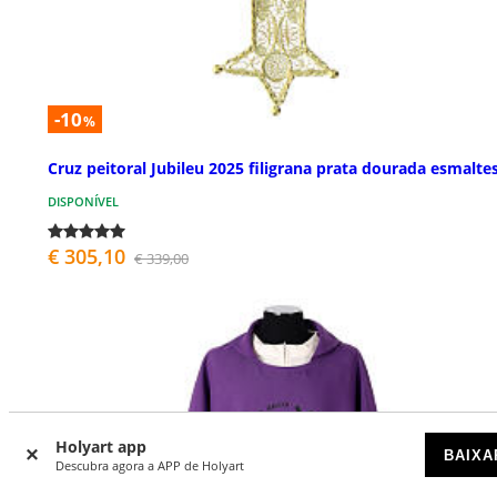
-10
%
Cruz peitoral Jubileu 2025 filigrana prata dourada esmalte
DISPONÍVEL
€ 305,10
€ 339,00
Holyart app
BAIXA
Descubra agora a APP de Holyart