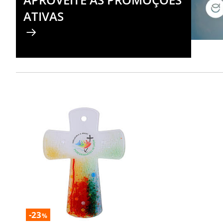
ATIVAS
-23
%