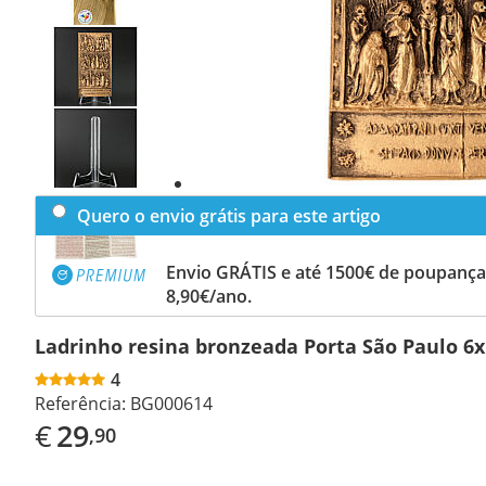
Previous
slide
Next
slide
Quero o envio grátis para este artigo
Envio GRÁTIS e até 1500€ de poupança
8,90€/ano.
Ladrinho resina bronzeada Porta São Paulo 6
4
Referência:
BG000614
€
29
,90