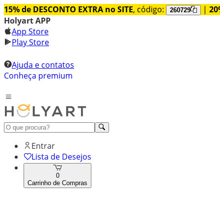
15% de DESCONTO EXTRA no SITE
, código:
|
20
260729
Holyart APP
App Store
Play Store
Ajuda e contatos
Conheça premium
Entrar
Lista de Desejos
0
Carrinho de Compras