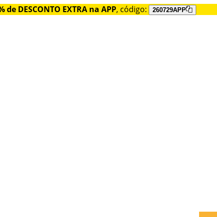
% de DESCONTO EXTRA na APP
, código:
260729APP