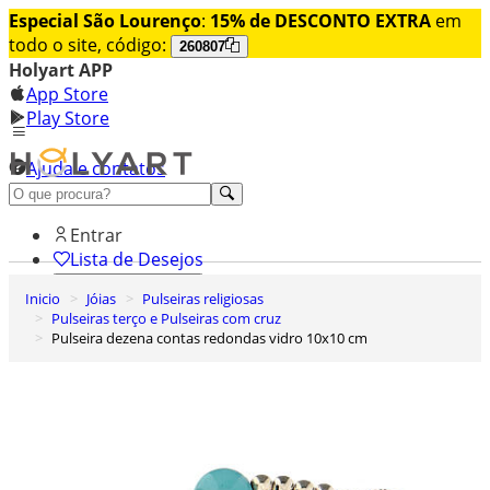
Especial São Lourenço
:
15% de DESCONTO EXTRA
em
todo o site, código:
260807
Holyart APP
App Store
Play Store
Ajuda e contatos
Conheça premium
Entrar
Lista de Desejos
Inicio
Jóias
Pulseiras religiosas
0
Pulseiras terço e Pulseiras com cruz
Carrinho de Compras
Pulseira dezena contas redondas vidro 10x10 cm