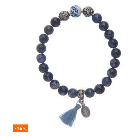
-16
%