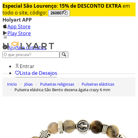
Especial São Lourenço
:
15% de DESCONTO EXTRA
em
todo o site, código:
260807
Holyart APP
App Store
Play Store
Ajuda e contatos
Conheça premium
Entrar
Lista de Desejos
Inicio
Jóias
Pulseiras religiosas
Pulseiras elásticas
0
Pulseira elástica São Bento dezena ágata crazy 6 mm
Carrinho de Compras