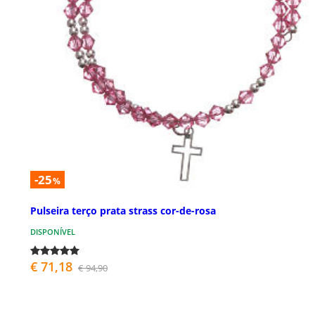
-25
%
Pulseira terço prata strass cor-de-rosa
DISPONÍVEL
€ 71,18
€ 94,90