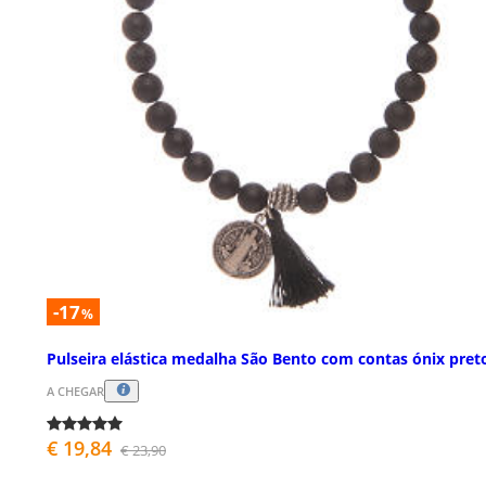
-17
%
Pulseira elástica medalha São Bento com contas ónix pret
A CHEGAR
€ 19,84
€ 23,90