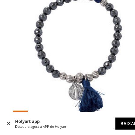
-17
%
Holyart app
BAIXA
Descubra agora a APP de Holyart
Pulseira elástica em hematita e medalha São Bento