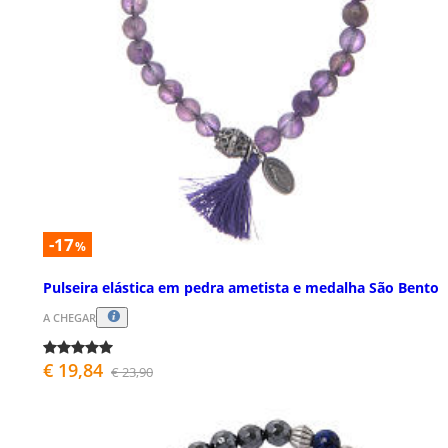
-17
%
Pulseira elástica em pedra ametista e medalha São Bento
A CHEGAR
€ 19,84
€ 23,90