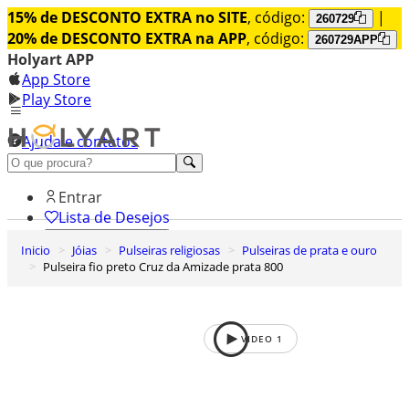
15% de DESCONTO EXTRA no SITE
, código:
|
260729
20% de DESCONTO EXTRA na APP
, código:
260729APP
Holyart APP
App Store
Play Store
Ajuda e contatos
Conheça premium
Entrar
Lista de Desejos
Inicio
Jóias
Pulseiras religiosas
Pulseiras de prata e ouro
0
Pulseira fio preto Cruz da Amizade prata 800
Carrinho de Compras
VIDEO
1