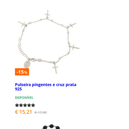
-15
%
Pulseira pingentes e cruz prata
925
DISPONÍVEL
€ 15,21
€ 17,90