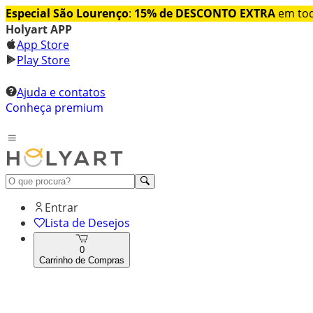
Especial São Lourenço
:
15% de DESCONTO EXTRA
em tod
Holyart APP
App Store
Play Store
Ajuda e contatos
Conheça premium
Entrar
Lista de Desejos
0
Carrinho de Compras