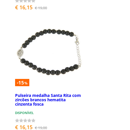
€ 16,15
€ 19,00
-15
%
Pulseira medalha Santa Rita com
zircões brancos hematita
cinzenta fosca
DISPONÍVEL
€ 16,15
€ 19,00