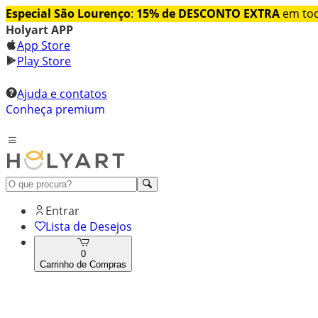
Especial São Lourenço
:
15% de DESCONTO EXTRA
em tod
Holyart APP
App Store
Play Store
Ajuda e contatos
Conheça premium
Entrar
Lista de Desejos
0
Carrinho de Compras