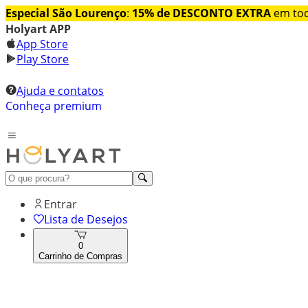
Especial São Lourenço
:
15% de DESCONTO EXTRA
em tod
Holyart APP
App Store
Play Store
Ajuda e contatos
Conheça premium
Entrar
Lista de Desejos
0
Carrinho de Compras