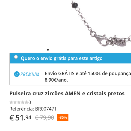
Quero o envio grátis para este artigo
Envio GRÁTIS e até 1500€ de poupança
8,90€/ano.
Pulseira cruz zircões AMEN e cristais pretos
0
Referência:
BR007471
€
51
€ 79,90
,94
-35%