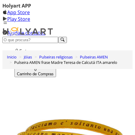
Holyart APP
App Store
Play Store
Ajuda e contatos
Conheça premium
Entrar
Inicio
Jóias
Pulseiras religiosas
Pulseiras AMEN
Lista de Desejos
Pulseira AMEN frase Madre Teresa de Calcutá ITA amarelo
0
Carrinho de Compras