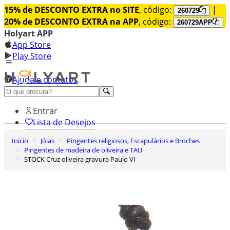
15% de DESCONTO EXTRA no SITE
, código:
|
260729
20% de DESCONTO EXTRA na APP
, código:
260729APP
Holyart APP
App Store
Play Store
Ajuda e contatos
Conheça premium
Entrar
Lista de Desejos
Inicio
Jóias
Pingentes religiosos, Escapulários e Broches
0
Pingentes de madeira de oliveira e TAU
Carrinho de Compras
STOCK Cruz oliveira gravura Paulo VI