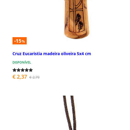
-15
%
Cruz Eucaristia madeira oliveira 5x4 cm
DISPONÍVEL
€ 2,37
€ 2,79