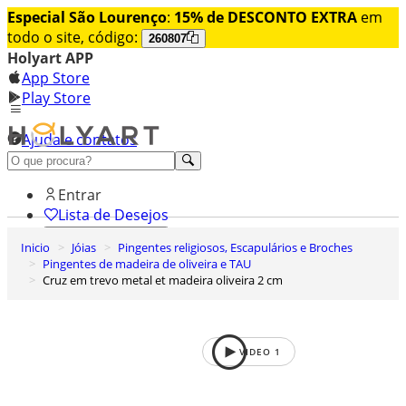
Especial São Lourenço
:
15% de DESCONTO EXTRA
em
todo o site, código:
260807
Holyart APP
App Store
Play Store
Ajuda e contatos
Conheça premium
Entrar
Lista de Desejos
Inicio
Jóias
Pingentes religiosos, Escapulários e Broches
0
Pingentes de madeira de oliveira e TAU
Carrinho de Compras
Cruz em trevo metal et madeira oliveira 2 cm
VIDEO
1