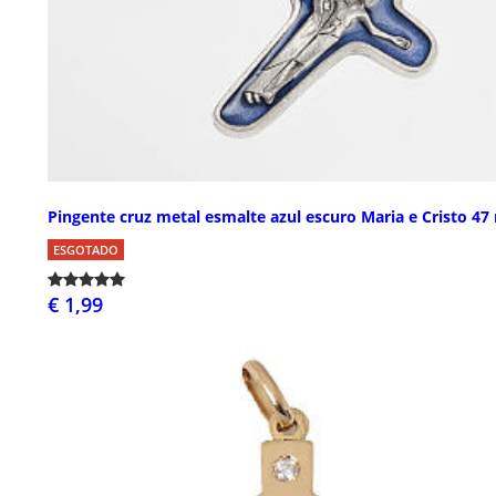
Pingente cruz metal esmalte azul escuro Maria e Cristo 4
ESGOTADO
€ 1,99