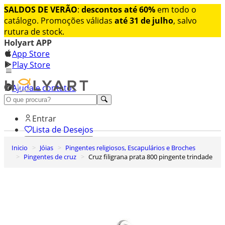
SALDOS DE VERÃO
:
descontos até 60%
em todo o
catálogo. Promoções válidas
até 31 de julho
, salvo
rutura de stock.
Holyart APP
App Store
Play Store
Ajuda e contatos
Conheça premium
Entrar
Lista de Desejos
Inicio
Jóias
Pingentes religiosos, Escapulários e Broches
0
Pingentes de cruz
Cruz filigrana prata 800 pingente trindade
Carrinho de Compras