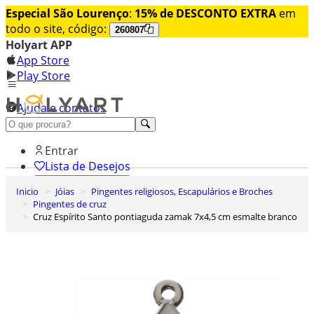
Especial São Lourenço
:
15% de DESCONTO EXTRA
em
todo o site, código:
260807
Holyart APP
App Store
Play Store
Ajuda e contatos
Conheça premium
Entrar
Lista de Desejos
Inicio
Jóias
Pingentes religiosos, Escapulários e Broches
0
Pingentes de cruz
Carrinho de Compras
Cruz Espírito Santo pontiaguda zamak 7x4,5 cm esmalte branco