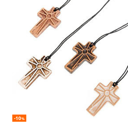
-10
%