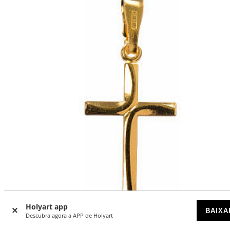
Holyart app
BAIXA
Descubra agora a APP de Holyart
Cruz dourada prata 925 com cruzamento 2,5x1,5 cm