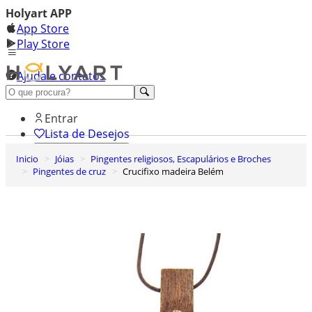
Holyart APP
App Store
Play Store
Ajuda e contatos
Conheça premium
Entrar
Lista de Desejos
Inicio
Jóias
Pingentes religiosos, Escapulários e Broches
0
Pingentes de cruz
Crucifixo madeira Belém
Carrinho de Compras