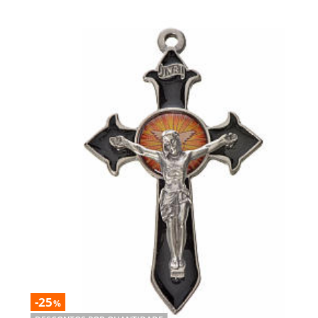
-25
%