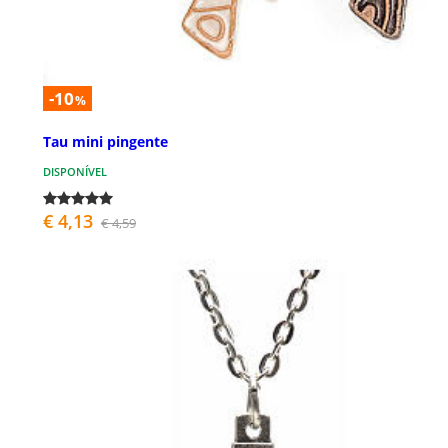
-10
%
Tau mini pingente
DISPONÍVEL
€ 4,13
€ 4,59