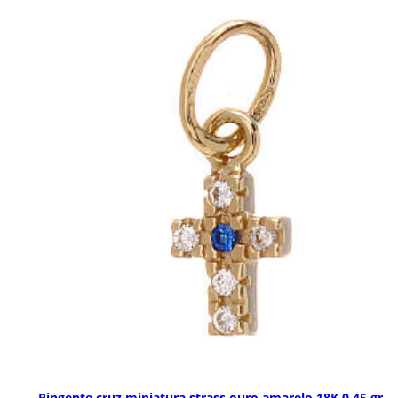
Pingente cruz miniatura strass ouro amarelo 18K 0,45 gr