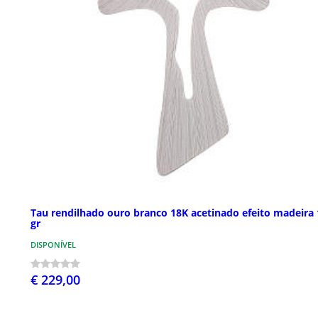
Tau rendilhado ouro branco 18K acetinado efeito madeira 
gr
DISPONÍVEL
€ 229,00