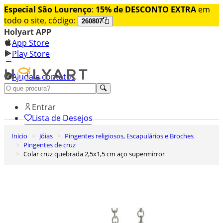
Especial São Lourenço
:
15% de DESCONTO EXTRA
em
todo o site, código:
260807
Holyart APP
App Store
Play Store
Ajuda e contatos
Conheça premium
Entrar
Lista de Desejos
Inicio
Jóias
Pingentes religiosos, Escapulários e Broches
0
Pingentes de cruz
Carrinho de Compras
Colar cruz quebrada 2,5x1,5 cm aço supermirror