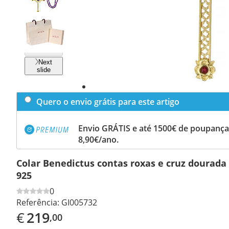
Previous
slide
Next
slide
Quero o envio grátis para este artigo
Envio GRÁTIS e até 1500€ de poupança
8,90€/ano.
Colar Benedictus contas roxas e cruz dourada 
925
0
Referência:
GI005732
€
219
,00