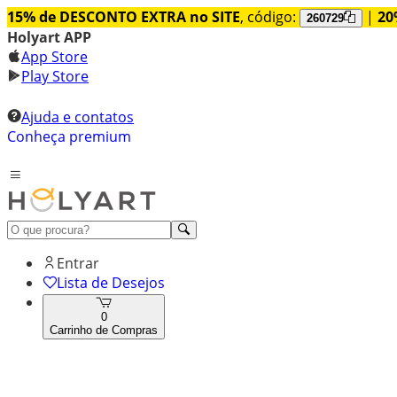
15% de DESCONTO EXTRA no SITE
, código:
|
20
260729
Holyart APP
App Store
Play Store
Ajuda e contatos
Conheça premium
Entrar
Lista de Desejos
0
Carrinho de Compras