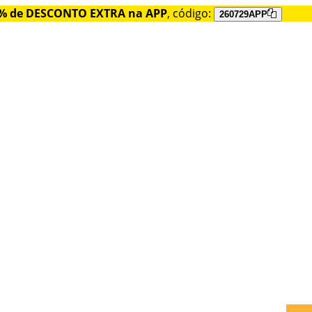
% de DESCONTO EXTRA na APP
, código:
260729APP