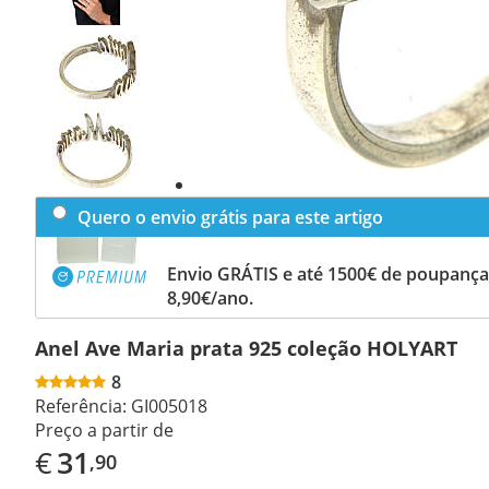
Previous
slide
Next
slide
Quero o envio grátis para este artigo
Envio GRÁTIS e até 1500€ de poupança
8,90€/ano.
Anel Ave Maria prata 925 coleção HOLYART
8
Referência:
GI005018
Preço a partir de
€
31
,90