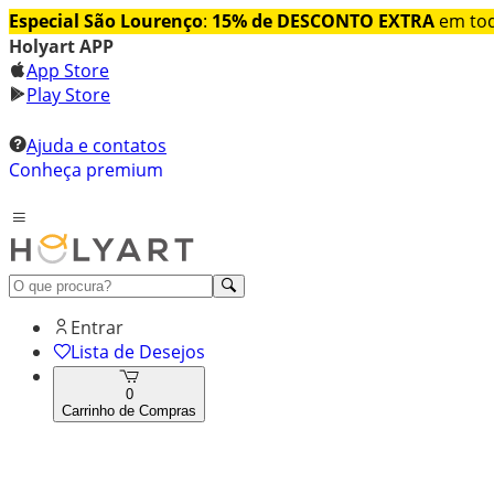
Especial São Lourenço
:
15% de DESCONTO EXTRA
em tod
Holyart APP
App Store
Play Store
Ajuda e contatos
Conheça premium
Entrar
Lista de Desejos
0
Carrinho de Compras