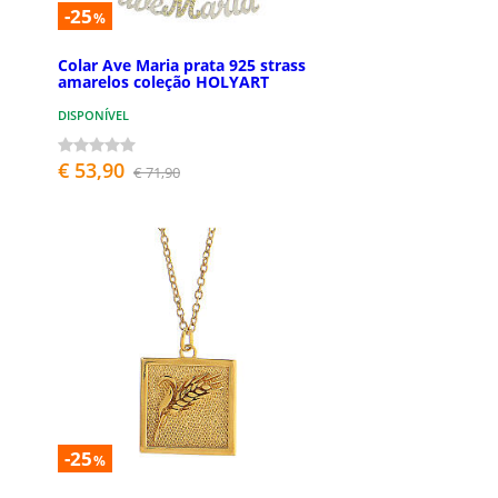
-25
%
Colar Ave Maria prata 925 strass
amarelos coleção HOLYART
DISPONÍVEL
€ 53,90
€ 71,90
-25
%