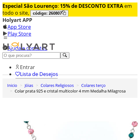
Especial São Lourenço
:
15% de DESCONTO EXTRA
em
todo o site,
código: 260807
Holyart APP
App Store
Play Store
Ajuda e contatos
Conheça premium
Entrar
Lista de Desejos
Inicio
Jóias
Colares Religiosos
Colares terço
0
Colar prata 925 e cristal multicolor 4 mm Medalha Milagrosa
Carrinho de Compras