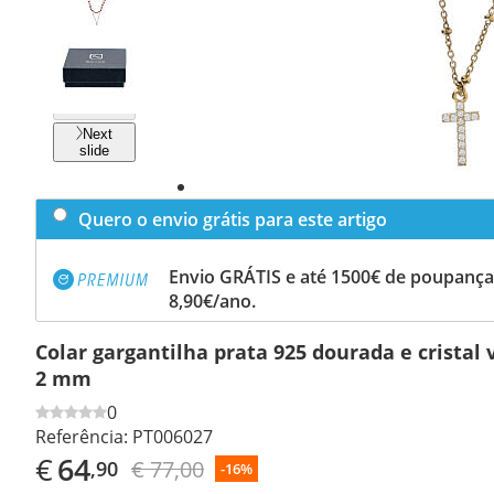
Previous
slide
Next
slide
Quero o envio grátis para este artigo
Envio GRÁTIS e até 1500€ de poupança
8,90€/ano.
Colar gargantilha prata 925 dourada e cristal
2 mm
0
Referência:
PT006027
€
64
€ 77,00
,90
-16%