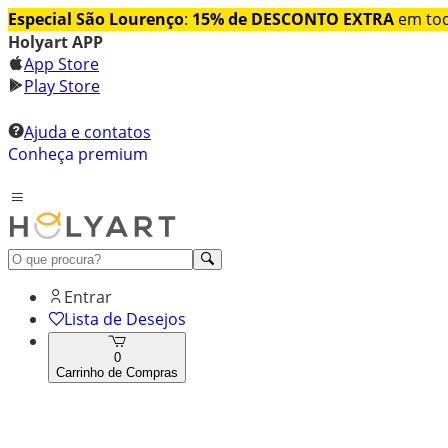
Especial São Lourenço
:
15% de DESCONTO EXTRA
em tod
Holyart APP
App Store
Play Store
Ajuda e contatos
Conheça premium
Entrar
Lista de Desejos
0
Carrinho de Compras