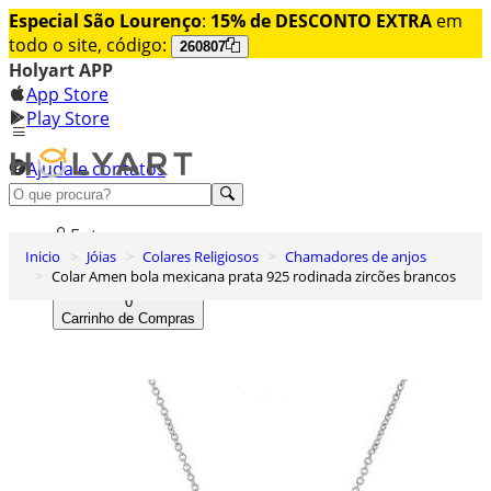
Especial São Lourenço
:
15% de DESCONTO EXTRA
em
todo o site, código:
260807
Holyart APP
App Store
Play Store
Ajuda e contatos
Conheça premium
Entrar
Inicio
Jóias
Colares Religiosos
Chamadores de anjos
Lista de Desejos
Colar Amen bola mexicana prata 925 rodinada zircões brancos
0
Carrinho de Compras