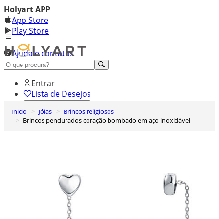
Holyart APP
App Store
Play Store
Ajuda e contatos
Conheça premium
Entrar
Lista de Desejos
Inicio
Jóias
Brincos religiosos
0
Brincos pendurados coração bombado em aço inoxidável
Carrinho de Compras