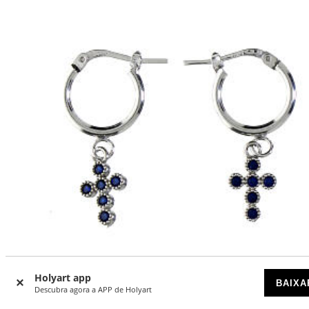
Holyart app
BAIXA
Descubra agora a APP de Holyart
Brincos de argola Benedictus com cruz zircões azul escuro