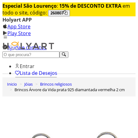
Especial São Lourenço
:
15% de DESCONTO EXTRA
em
todo o site, código:
260807
Holyart APP
App Store
Play Store
Ajuda e contatos
Conheça premium
Entrar
Lista de Desejos
Inicio
Jóias
Brincos religiosos
0
Brincos Árvore da Vida prata 925 diamantada vermelha 2 cm
Carrinho de Compras