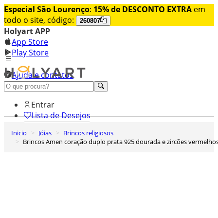
Especial São Lourenço
:
15% de DESCONTO EXTRA
em
todo o site, código:
260807
Holyart APP
App Store
Play Store
Ajuda e contatos
Conheça premium
Entrar
Lista de Desejos
Inicio
Jóias
Brincos religiosos
0
Brincos Amen coração duplo prata 925 dourada e zircões vermelho
Carrinho de Compras