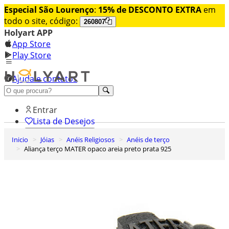
Especial São Lourenço
:
15% de DESCONTO EXTRA
em
todo o site, código:
260807
Holyart APP
App Store
Play Store
Ajuda e contatos
Conheça premium
Entrar
Lista de Desejos
Inicio
Jóias
Anéis Religiosos
Anéis de terço
0
Aliança terço MATER opaco areia preto prata 925
Carrinho de Compras