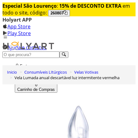
Especial São Lourenço
:
15% de DESCONTO EXTRA
em
todo o site, código:
260807
Holyart APP
App Store
Play Store
Ajuda e contatos
Conheça premium
Entrar
Inicio
Consumíveis LItúrgicos
Velas Votivas
Lista de Desejos
Vela Lumada anual descartável luz intermitente vermelha
0
Carrinho de Compras