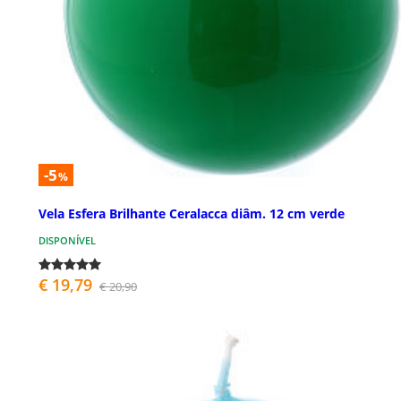
-5
%
Vela Esfera Brilhante Ceralacca diâm. 12 cm verde
DISPONÍVEL
€ 19,79
€ 20,90