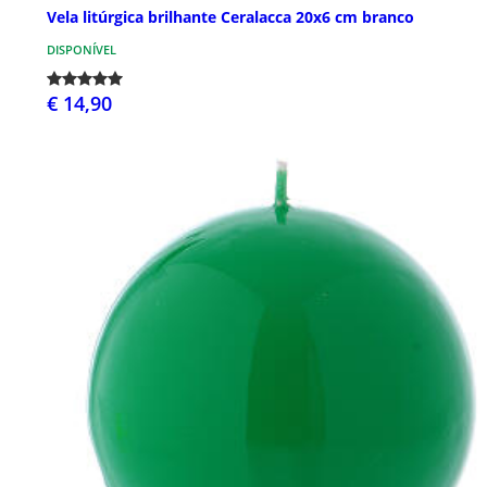
Vela litúrgica brilhante Ceralacca 20x6 cm branco
DISPONÍVEL
€ 14,90