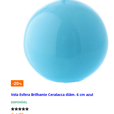
-20
%
Vela Esfera Brilhante Ceralacca diâm. 6 cm azul
DISPONÍVEL