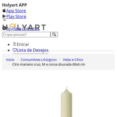
Holyart APP
App Store
Play Store
Ajuda e contatos
Conheça premium
Entrar
Lista de Desejos
Inicio
Consumíveis LItúrgicos
Velas e Círios
0
Círio mariano cruz, M e coroa dourada 60x6 cm
Carrinho de Compras