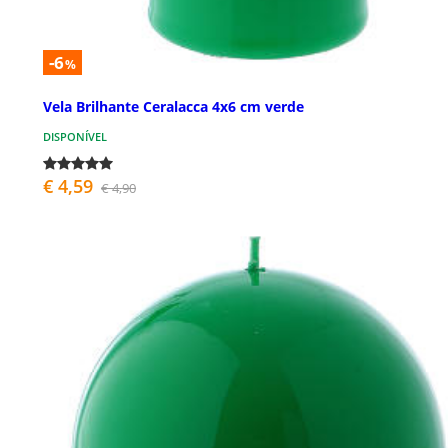
-6
%
Vela Brilhante Ceralacca 4x6 cm verde
DISPONÍVEL
€ 4,59
€ 4,90