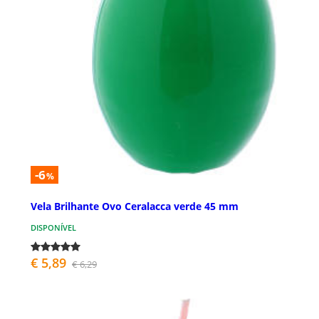
-6
%
Vela Brilhante Ovo Ceralacca verde 45 mm
DISPONÍVEL
€ 5,89
€ 6,29